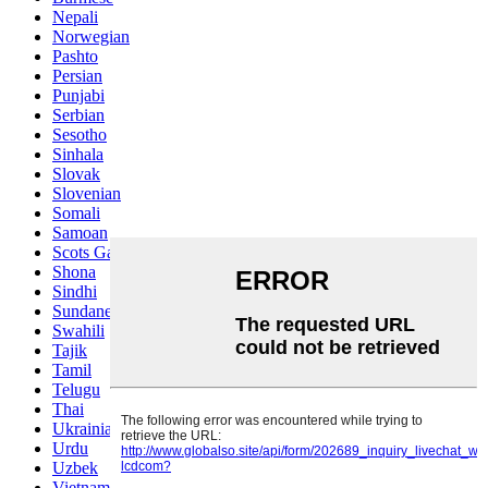
Nepali
Norwegian
Pashto
Persian
Punjabi
Serbian
Sesotho
Sinhala
Slovak
Slovenian
Somali
Samoan
Scots Gaelic
Shona
Sindhi
Sundanese
Swahili
Tajik
Tamil
Telugu
Thai
Ukrainian
Urdu
Uzbek
Vietnamese