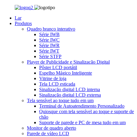
Lar
Produtos
Quadro branco interativo
Série IWB
Série IWC
Série IWR
Série IWT
Série STFP
Player de Publicidade e Sinalização Digital
Pôster LCD portátil
Espelho Mágico Inteligente
Vitrine de loja
Tela LCD esticada
Sinalização digital LCD interna
Sinalização digital LCD externa
Tela sensível ao toque tudo em um
Terminal de Autoatendimento Personalizado
Quiosque com tela sensível ao toque e suporte de
chão
Suporte de parede e PC de mesa tudo em um
Monitor de quadro aberto
Parede de vídeo LCD