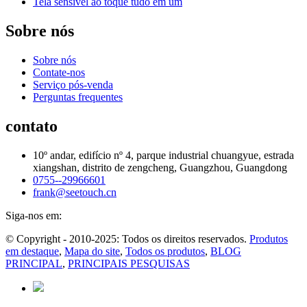
Tela sensível ao toque tudo em um
Sobre nós
Sobre nós
Contate-nos
Serviço pós-venda
Perguntas frequentes
contato
10º andar, edifício nº 4, parque industrial chuangyue, estrada
xiangshan, distrito de zengcheng, Guangzhou, Guangdong
0755--29966601
frank@seetouch.cn
Siga-nos em:
© Copyright - 2010-2025: Todos os direitos reservados.
Produtos
em destaque
,
Mapa do site
,
Todos os produtos
,
BLOG
PRINCIPAL
,
PRINCIPAIS PESQUISAS