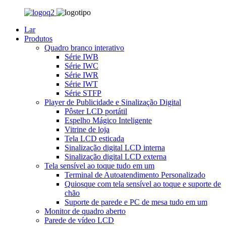
Lar
Produtos
Quadro branco interativo
Série IWB
Série IWC
Série IWR
Série IWT
Série STFP
Player de Publicidade e Sinalização Digital
Pôster LCD portátil
Espelho Mágico Inteligente
Vitrine de loja
Tela LCD esticada
Sinalização digital LCD interna
Sinalização digital LCD externa
Tela sensível ao toque tudo em um
Terminal de Autoatendimento Personalizado
Quiosque com tela sensível ao toque e suporte de
chão
Suporte de parede e PC de mesa tudo em um
Monitor de quadro aberto
Parede de vídeo LCD