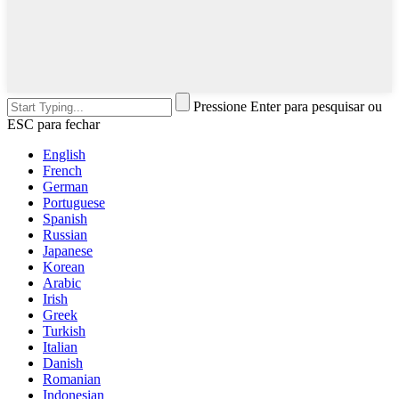
Pressione Enter para pesquisar ou
ESC para fechar
English
French
German
Portuguese
Spanish
Russian
Japanese
Korean
Arabic
Irish
Greek
Turkish
Italian
Danish
Romanian
Indonesian